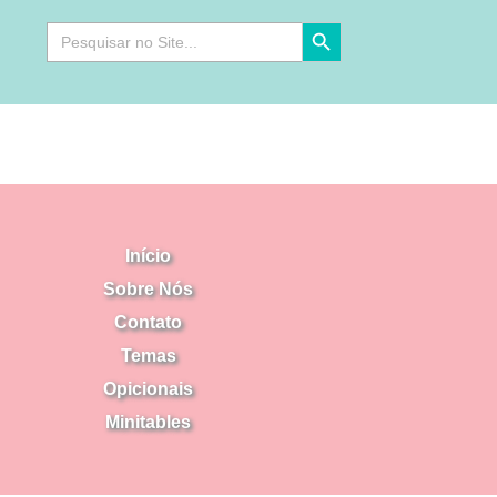
Search Button
Search
for:
Início
Sobre Nós
Contato
Temas
Opicionais
Minitables