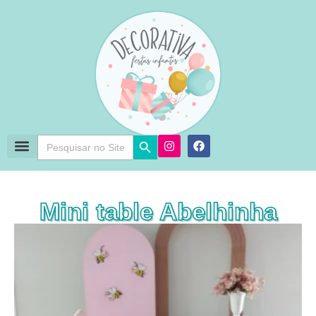
Search Button
Search
for:
Mini table Abelhinha