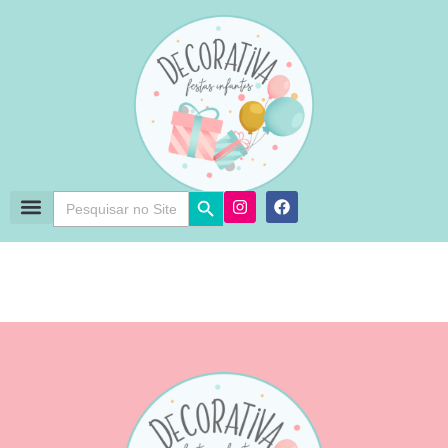
Search Button
Search
for: